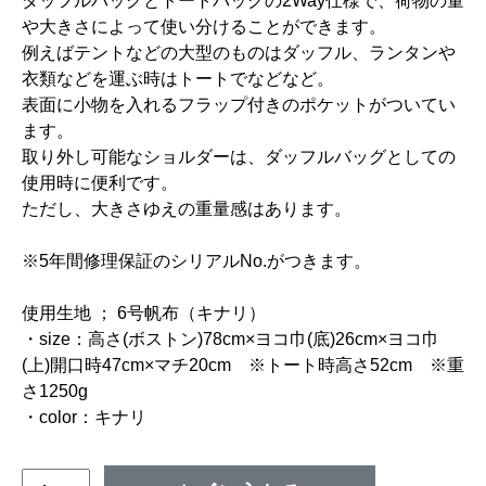
ダッフルバッグとトートバッグの2Way仕様で、荷物の量
や大きさによって使い分けることができます。
例えばテントなどの大型のものはダッフル、ランタンや
衣類などを運ぶ時はトートでなどなど。
表面に小物を入れるフラップ付きのポケットがついてい
ます。
取り外し可能なショルダーは、ダッフルバッグとしての
使用時に便利です。
ただし、大きさゆえの重量感はあります。
※5年間修理保証のシリアルNo.がつきます。
使用生地 ； 6号帆布（キナリ）
・size：高さ(ボストン)78cm×ヨコ巾(底)26cm×ヨコ巾
(上)開口時47cm×マチ20cm ※トート時高さ52cm ※重
さ1250g
・color：キナリ