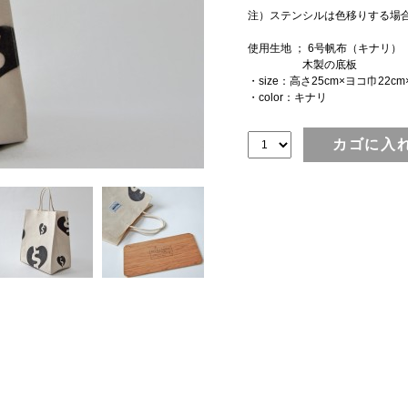
注）ステンシルは色移りする場
使用生地 ； 6号帆布（キナリ）
木製の底板
・size：高さ25cm×ヨコ巾22cm
・color：キナリ